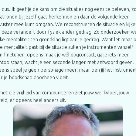
 dus. Ik geef je de kans om die situaties nog eens te beleven, z
patronen bij jezelf gaat herkennen en daar de volgende keer
uster mee kunt omgaan. We reconstrueren de situatie en kijke
 deze verandert door fysiek ander gedrag. Zo onderzoeken w
ke mentaliteit ten grondslag ligt aan je gedrag. Want let maar 
 je mentaliteit past bij de situatie zullen je instrumenten vanzelf
n finetunen: opeens maak je wél oogcontact, ga je iets meer
htop staan, wacht je een seconde langer met antwoord geven.
ens speel je geen personage meer, maar ben jij het instrumen
r je boodschap doorheen vloeit.
met die vrijheid van communiceren ziet jouw werkvloer, jouw
eld, er opeens heel anders uit.