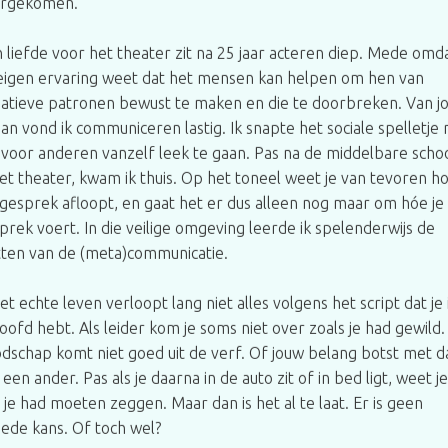
rgekomen.
n liefde voor het theater zit na 25 jaar acteren diep. Mede omda
 eigen ervaring weet dat het mensen kan helpen om hen van
atieve patronen bewust te maken en die te doorbreken. Van j
aan vond ik communiceren lastig. Ik snapte het sociale spelletje 
 voor anderen vanzelf leek te gaan. Pas na de middelbare schoo
het theater, kwam ik thuis. Op het toneel weet je van tevoren h
 gesprek afloopt, en gaat het er dus alleen nog maar om hóe je
prek voert. In die veilige omgeving leerde ik spelenderwijs de
ten van de (meta)communicatie.
het echte leven verloopt lang niet alles volgens het script dat je 
hoofd hebt. Als leider kom je soms niet over zoals je had gewild.
dschap komt niet goed uit de verf. Of jouw belang botst met d
 een ander. Pas als je daarna in de auto zit of in bed ligt, weet je
 je had moeten zeggen. Maar dan is het al te laat. Er is geen
ede kans. Of toch wel?