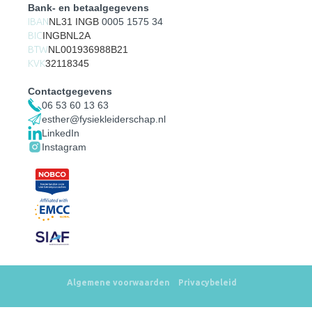
Bank- en betaalgegevens
IBAN
NL31 INGB
0005 1575 34
BIC
INGBNL2A
BTW
NL001936988B21
KVK
32118345
Contactgegevens
06 53 60 13 63
esther@fysiekleiderschap.nl
LinkedIn
Instagram
Algemene voorwaarden
Privacybeleid