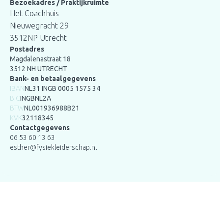
Bezoekadres / Praktijkruimte
Het Coachhuis
Nieuwegracht 29
3512NP Utrecht
Postadres
Magdalenastraat 18
3512 NH UTRECHT
Bank- en betaalgegevens
IBAN
NL31 INGB
0005 1575 34
BIC
INGBNL2A
BTW
NL001936988B21
KVK
32118345
Contactgegevens
06 53 60 13 63
esther@fysiekleiderschap.nl