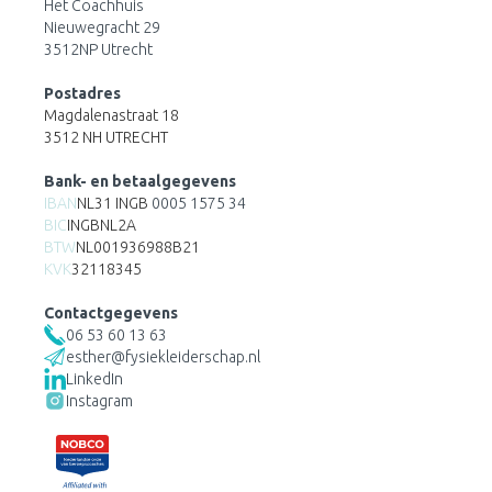
Het Coachhuis
Nieuwegracht 29
3512NP Utrecht
Postadres
Magdalenastraat 18
3512 NH UTRECHT
Bank- en betaalgegevens
IBAN
NL31 INGB
0005 1575 34
BIC
INGBNL2A
BTW
NL001936988B21
KVK
32118345
Contactgegevens
06 53 60 13 63
esther@fysiekleiderschap.nl
LinkedIn
Instagram