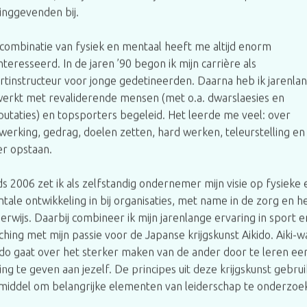
dinggevenden bij.
combinatie van fysiek en mentaal heeft me altijd enorm
nteresseerd. In de jaren ’90 begon ik mijn carrière als
rtinstructeur voor jonge gedetineerden. Daarna heb ik jarenla
erkt met revaliderende mensen (met o.a. dwarslaesies en
utaties) en topsporters begeleid. Het leerde me veel: over
werking, gedrag, doelen zetten, hard werken, teleurstelling en
r opstaan.
ds 2006 zet ik als zelfstandig ondernemer mijn visie op fysieke 
tale ontwikkeling in bij organisaties, met name in de zorg en h
erwijs. Daarbij combineer ik mijn jarenlange ervaring in sport e
ching met mijn passie voor de Japanse krijgskunst Aikido. Aiki-w
ido gaat over het sterker maken van de ander door te leren ee
ding te geven aan jezelf. De principes uit deze krijgskunst gebrui
 middel om belangrijke elementen van leiderschap te onderzoe