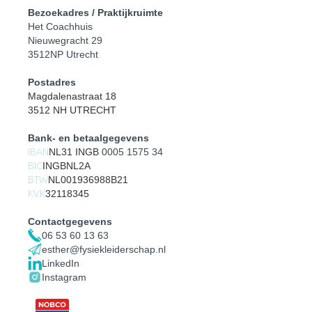
Bezoekadres / Praktijkruimte
Het Coachhuis
Nieuwegracht 29
3512NP Utrecht
Postadres
Magdalenastraat 18
3512 NH UTRECHT
Bank- en betaalgegevens
IBAN
NL31 INGB
0005 1575 34
BIC
INGBNL2A
BTW
NL001936988B21
KVK
32118345
Contactgegevens
06 53 60 13 63
esther@fysiekleiderschap.nl
LinkedIn
Instagram